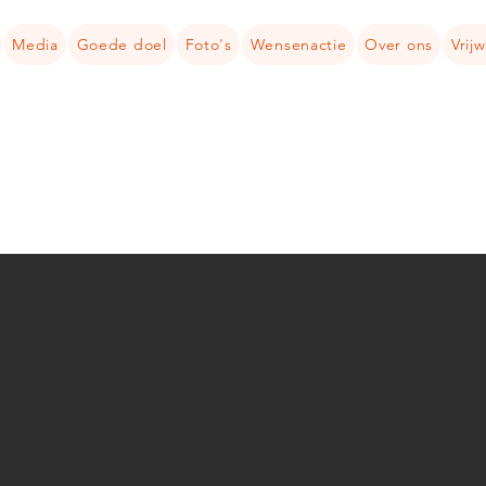
Media
Goede doel
Foto's
Wensenactie
Over ons
Vrijw