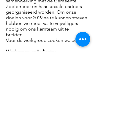
samenwerking met de Gemeente
Zoetermeer en haar sociale partners
georganiseerd worden. Om onze
doelen voor 2019 na te kunnen streven
hebben we meer vaste vrijwilligers
nodig om ons kernteam uit te
breiden.
Voor de werkgroep zoeken we een:
Werkgroep coördinator
Werkgroep notuliste
Werkgroep aanpakkers / meedenkers
en begeleiders
Wie draagt ons doel een warm hart toe
en heeft de tijd om onze stichting te
ondersteunen? Wie heeft er tijd voor
zinvolle tijdsbesteding in een
maatschappelijke organisatie?
Aanmeldingen kunt u sturen naar:
info@magischzoetermeer.nl