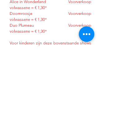
Alice in Wonderland Voorverkoop
volwassene = € 1,30*
Doornroosje Voorverkoop
volwassene = € 1,30*
Duo Plumeau Voorverkoop
volwassene =
€ 1,30*
Voor kinderen zijn deze bovenstaande shows
'GRATIS' wel een kaartje reserveren!
Entree van bovenstaande theatershows zijn
op de dagen zelf gratis voor Zoetermeer
pashouders.
Kaarten zijn online te verkrijgen en de prijzen
zijn excl servicekosten eventbrite. Kaarten op
de dag zijn duurder en zolang de
voorraadstrekt
FIETSEN
Kom met de fiets! Er zijn rondom de